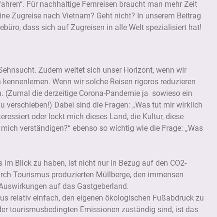
fahren“. Für nachhaltige Fernreisen braucht man mehr Zeit
eine Zugreise nach Vietnam? Geht nicht? In unserem Beitrag
üro, dass sich auf Zugreisen in alle Welt spezialisiert hat!
Sehnsucht. Zudem weitet sich unser Horizont, wenn wir
kennenlernen. Wenn wir solche Reisen rigoros reduzieren
ten. (Zumal die derzeitige Corona-Pandemie ja sowieso ein
 zu verschieben!) Dabei sind die Fragen: „Was tut mir wirklich
essiert oder lockt mich dieses Land, die Kultur, diese
mich verständigen?“ ebenso so wichtig wie die Frage: „Was
m Blick zu haben, ist nicht nur in Bezug auf den CO2-
durch Tourismus produzierten Müllberge, den immensen
 Auswirkungen auf das Gastgeberland.
haus relativ einfach, den eigenen ökologischen Fußabdruck zu
el der tourismusbedingten Emissionen zuständig sind, ist das