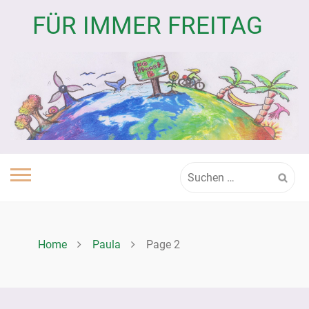
Skip
FÜR IMMER FREITAG
to
content
Suchen
nach:
Home
Paula
Page 2