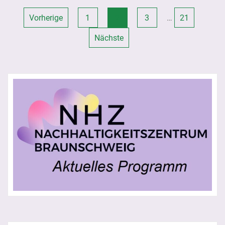
Seitennummerierung
Vorherige
1
2
3
…
21
der
Nächste
Beiträge