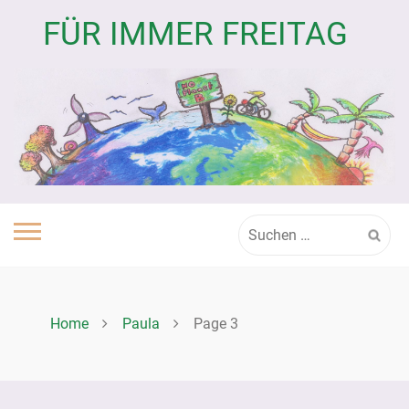
Skip
FÜR IMMER FREITAG
to
content
Suchen
nach:
Home
Paula
Page 3