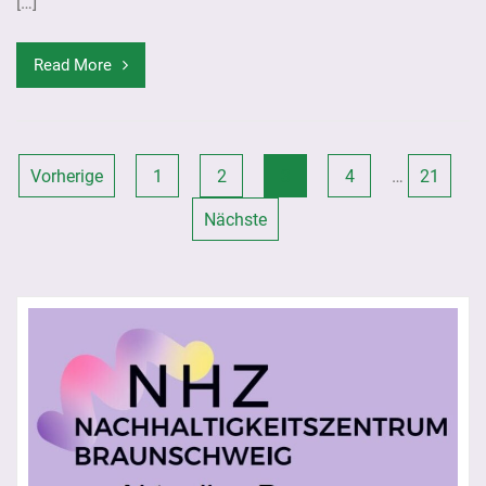
[…]
Read More
Seitennummerierung
Vorherige
1
2
3
4
…
21
der
Nächste
Beiträge