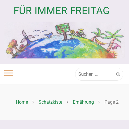
Skip
FÜR IMMER FREITAG
to
content
Suchen
nach:
Home
Schatzkiste
Ernährung
Page 2